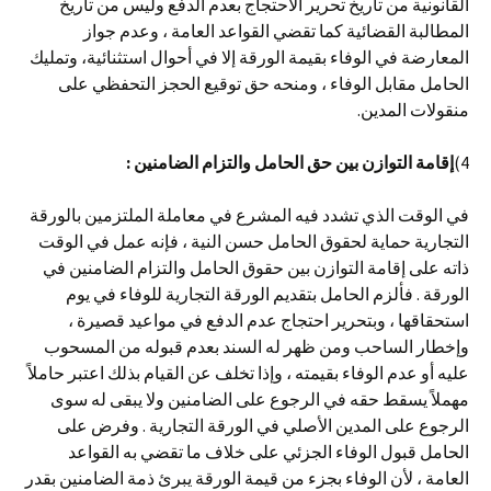
القانونية من تاريخ تحرير الاحتجاج بعدم الدفع وليس من تاريخ
المطالبة القضائية كما تقضي القواعد العامة ، وعدم جواز
المعارضة في الوفاء بقيمة الورقة إلا في أحوال استثنائية، وتمليك
الحامل مقابل الوفاء ، ومنحه حق توقيع الحجز التحفظي على
منقولات المدين.
4)
إقامة التوازن بين حق الحامل والتزام الضامنين
:
في الوقت الذي تشدد فيه المشرع في معاملة الملتزمين بالورقة
التجارية حماية لحقوق الحامل حسن النية ، فإنه عمل في الوقت
ذاته على إقامة التوازن بين حقوق الحامل والتزام الضامنين في
الورقة . فألزم الحامل بتقديم الورقة التجارية للوفاء في يوم
استحقاقها ، وبتحرير احتجاج عدم الدفع في مواعيد قصيرة ،
وإخطار الساحب ومن ظهر له السند بعدم قبوله من المسحوب
عليه أو عدم الوفاء بقيمته ، وإذا تخلف عن القيام بذلك اعتبر حاملاً
مهملاً يسقط حقه في الرجوع على الضامنين ولا يبقى له سوى
الرجوع على المدين الأصلي في الورقة التجارية . وفرض على
الحامل قبول الوفاء الجزئي على خلاف ما تقضي به القواعد
العامة ، لأن الوفاء بجزء من قيمة الورقة يبرئ ذمة الضامنين بقدر