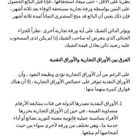
نظرياً على الأقل – حتى ميعاد استحقاقها ، فإذا قبل البائع الحصول
على الثمن بواسطة ورقة تجارية مستحقة الوفاء بعد ثلاثة أشهر ،
فإن ذلك يعني أن البائع قد منح المشتري ائتماناً لمدة ثلاثة أشهر .
ويؤثر الدائن الشيك على أية ورقة تجارية أخرى . نظراً للجزاء
الجنائي الذي يتعرض له ساحب الشيك إذا لم يكن لدى المسحوب
عليه رصيد دائن يعادل قيمة الشيك.
الفرق بين الأوراق التجارية والأوراق النقدية
على الرغم من أن الأوراق التجارية تؤدي وظيفة النقود ، وأن
الأوراق النقدية تتوفر على خصائص الأوراق التجارية ، إلا أن هناك
فوارق كبيرة بينهما منها :
الأوراق النقدية تصدرها الدولة في فئات متتابعة الأرقام
متساوية القيمة ، في حين إن الأوراق التجارية يحررها
الأفراد بمناسبة عملية
قانون
ية معينة كتوريد بضائع أو أداء
خدمة ما ، وهي تختلف من ورقة لأخرى سواء من حيث
أشخاصها أم مبلغها .