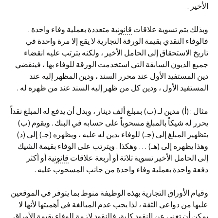
الأخير .
وبذلك يتم تسوية علاقات
قانون
ية متعددة بعملية وفاء واحدة .
فالوفاء النقدي بقيمة الورقة التجارية لا يقع إلا مرة واحدة في
تاريخ الاستحقاق إلى الحامل الأخير ، ولكنه يترتب عليه انقضاء
جميع الديون السابقة التي استخدمت الورقة للوفاء بها ، فينقضي
دين المستفيد الأول عند محرر السند ، ودين المظهر إليه عند
المستفيد الأول ، ودين كل من ظهر إليه السند عند من ظهره له .
مثال : (أ) مدين لـ (ب) بمبلغ ألف دينار ، وبدل أن يدفع له المبلغ نقداً
يحرر له شيكاً بالمبلغ مسحوباً على حسابه في البنك . ويقوم (ب)
بتظهير المبلغ إلى (جـ) للوفاء بدين له عليه ، ويظهره (جـ) إلى (د)
وهذا يظهره إلى (هـ) … وهكذا . ويترتب على الوفاء بقيمة الشيك
إلى الحامل الأخير تسوية ثلاثة أو أربعة علاقات
قانون
ية أو أكثر
دفعة واحدة بعملية وفاء واحدة من جانب المسحوب عليه .
وقيام الأوراق التجارية بهذه الوظيفة منوط بما يتوفر في الموقعين
عليها من دواعي الثقة ، لذا يجب عدم المبالغة في أهميتها لأنها لا
يمكن أن تغني عن النقود كلية، فالنقود لازمة للوفاء بقيمة الأوراق