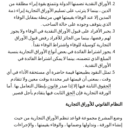
الأوراق النقدية تضمنها الدولة وتتمتع بقوة إبراء مطلقة من
الدين ، بينما لا يترتب على تسليم الأوراق التجارية إبراء ذمة
المدين إلا عند الوفاء بقيمتها فهي مرتبطة بمقابل الوفاء
الذي يتوقف وجوده على حالة الساحب .
يجبر الأفراد على قبول الأوراق النقدية في الوفاء ولا يجوز
لهم رفضها، بينما من الجائز للأفراد رفض قبول الأوراق
التجارية كوسيلة للوفاء واشتراط الوفاء نقداً .
يجوز اشتراط الفائدة في بعض أنواع الأوراق التجارية بنسبة
المبلغ الذي تتضمنه، بينما لا يمكن اشتراط الفائدة في
الأوراق النقدية .
تمثل النقود بطبيعتها قيمة حاضرة أي مستحقة الأداء في أي
وقت ، بمعنى أن قيمتها غير محددة بوقت معين ولا تتقادم
الحق
وق الثابتة فيها إلا إذا صدر
قانون
بإبطال التعامل بها . أما
الورقة التجارية فإن
الحق
الثابت فيها يتقادم بأجل قصير.
النظام القانوني للأوراق التجارية
وضع المشرع مجموعة قواعد تنظم الأوراق التجارية من حيث
إنشاء الورقة ، وتداولها وضمانها ، والوفاء بقيمتها ، والإجراءات