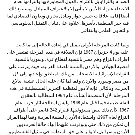
الصدام والنزاع. بل باعتراف الدول المجاورة بها والتزامها بعدم
الاعتداء عليها، فالأمن لا يتأتى إلا بالاعتراف المتبادل ويستتبع ذلك
أيضا إقامة علاقات حسن جوار وتبادل تجاري وتعاون اقتصادي لما
فيه خير المنطقة، بأسرها، علاوة على تبادل التمثيل الدبلوماسي
والتعاون العلمي والثقافي.
ولما كانت المرحلة الأولى تتمثل في إعادة الحالة إلى ما كانت
عليه يوم 4 حزيران 1967 فإن العلاقة في هذه المرحلة تقتصر على
أطراف النزاع وهم مصر بالنسبة لقطاع غزة، وسوريا بالنسبة
لهضبة الجولان، والأردن بالنسبة للضفة الغربية، حيث يترتب على
القوات الإسرائيلية الانسحاب من تلك المناطق وإعادتها إلى كل
من مصر وسوريا والأردن وفقا لما كان عليه الحال عشية اندلاع
الحرب، وبالتالي فإنه لا دور لمنظمة التحرير الفلسطينية في هذه
المرحلة، لأن المنظمة أنشأت عام 1964 للمطالبة بالحقوق
الفلسطينية فيما قبل عام 1948 وليس لمعالجة آثار حرب عام
1967. لاأن ذلك ليس مسؤوليتها. فقرار 242 قاصر على أطراف
النزاع لعام 1967، واستعادة الأردن للضفة الغربية وفقا لهذا القرار
إن تمكن من ذلك حتى ولو ترتب عليهما إنهاء حالة الحرب بين
الأردن وإسرائيل، لا يؤثر على حق المنظمة في تمثيل الفلسطينيين