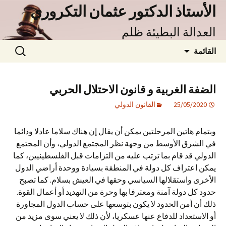
نتقل
الأستاذ الدكتور عثمان التكروري
لى
العدالة البطيئة ظلم
لمحتوى
البحث
القائمة
عن:
الضفة الغربية و قانون الاحتلال الحربي
25/05/2020
القانون الدولي
وبتمام هاتين المرحلتين يمكن أن يقال إن هناك سلاما عادلا ودائما
في الشرق الأوسط من وجهة نظر المجتمع الدولي، وأن المجتمع
الدولي قد قام بما ترتب عليه من التزامات قبل الفلسطينيين، كما
يمكن اعتراف كل دولة في المنطقة بسيادة ووحدة أراضي الدول
الأخرى واستقلالها السياسي وحقها في العيش بسلام. كما تصبح
حدود كل دولة آمنة ومعترفا بها وحرة من التهديد أو أعمال القوة.
ذلك أن أمن الحدود لا يكون بتوسعها على حساب الدول المجاورة
أو الاستعداد للدفاع عنها عسكريا، لأن ذلك لا يعني سوى مزيد من