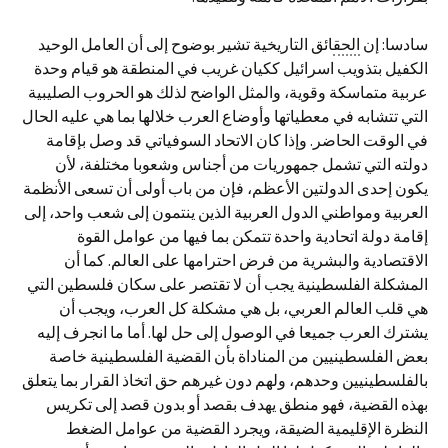
سادسا: إن
الحق
ائق التاريخية تشير بوضوح إلى أن العامل الوحيد
الكفيل بتذويب اسرائيل ككيان غريب في المنطقة هو قيام وحدة
عربية متماسكة وقوية، والمثل الواضح لذلك هو الحروب الصليبية
التي تتشابه في معطياتها وأوضاع العرب خلالها بما هي عليه الحال
في الوقت الحاضر. وإذا كان الاتحاد السوفياتي قد وصل بإقامة
دولته التي تشمل جمهوريات من أجناس وشعوبا مختلفة، لأن
يكون إحدى الدولتين الأعظم، فإن من باب أولى أن تسعى الأنظمة
العربية ومواطني الدول العربية الذين ينتمون إلى شعب واحد، إلى
إقامة دولة اتحادية واحدة تتمكن بما فيها من عوامل القوة
الاقتصادية والبشرية من فرض احترامها على العالم. كما أن
المشكلة الفلسطينية يجب أن لا تقتصر علی سكان فلسطين التي
هي قلب العالم العربي، بل هي مشكلة كل العرب، ويجب أن
يشترك العرب جميعا في الوصول إلى حل لها. أما ما انجرف إليه
بعض الفلسطينيين من المناداة بأن القضية الفلسطينية خاصة
بالفلسطينيين وحدهم، ولهم دون غيرهم حق اتخاذ القرار بما يتعلق
بهذه القضية، فهو منطق يهدف بقصد أو بدون قصد إلى تكريس
النظرة الإقليمية الضيقة، ويجرد القضية من عوامل الضغط