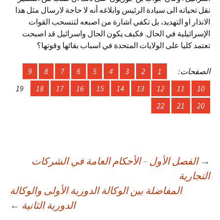
نقل تحياته الى سيادة الرئيس وابلاغه أنه لا حاجة لارسال مثل هذا
الانذار او التهديد، بل تكفي اشارة من اصبعه لتنسحب القوات
الإسرائيلية في الحال. فكيف يكون الحال واسرائيل قد اصبحت
تعتمد كليا على الولايات المتحدة في اسباب بقائها وقوتها؟
الصفحات:
1
2
3
4
5
6
7
8
9
19
18
17
16
15
14
13
12
11
10
22
21
20
صفّح
→
الفصل الأول – الأحكام العامة في الشركات
التجارية
المفاضلة بين الوكالة الدورية الأولى والوكالة
لمقالات
الدورية الثانية
←