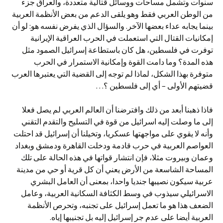
سنوات وتشمل مساحات ووسائل قتالية متعددة، والعراق جزء
من الوطن العربي فقط وهو يلقى الدعم من بعض الأنظمة العربية
بينما يجابه عداء بعضها الآخر. والسؤال الذي يفرض نفسه هو: لو أن
إمكانيات القتال التي استعملت في الحرب العراقية الإيرانية
توفرت في فلسطين، هل كان باستطاعة إسرائيل الصمود مثل
هذه المدة؟ وما دامت القوة وإمكانية الاستمرار في الحرب
متوفرة بهذا الشكل، لماذا لم توجه إلى القضية التي يعتبرها العرب
قضيتهم الأولى – أي إلى فلسطين ؟…
فاذا ذهبنا أبعد من ذلك وافترضنا أن العالم العربي لم يصل فعلا
إلى ما وصلت إليه اسرائيل من قوة في التسليح والتقدم التقني
وأنه لا يقوي على مواجهتها عسكريا، وتخيلنا أن إسرائيل قد احتلت
العواصم العربية في حرب قادمة ودخلت القاهرة ودمشق وبغداد
وعمان وبيروت مثلا، فإن انتشار قواتها في هذه الحالة على تلك
المساحة الشاسعة من الأرض يعني أن كل قرية أو حي من مدينة
عربية سيكون نصيبها جنديا واحدا، بمعنى أن العامل البشري
الاسرائيلي سيذوب في وسط الكثافة السكانية العربية، وعامل
الضعف هذا هو ما تعمل إسرائیل علی تجنبه، وتحرص الأنظمة
العربية أيضا على عدم جر إسرائيل إليه بل تجنيبها إياه.