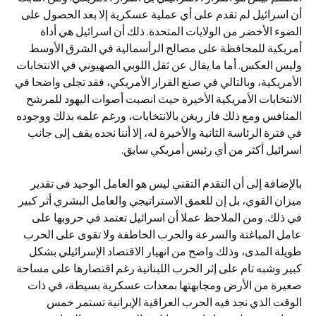
أن اسرائيل لم تقدم على أي عملية عسكرية إلا بعد الحصول على
الضوء الأخضر من الولايات المتحدة. ذلك أن اسرائيل هي أداة
أمريكية للمحافظة على مصالح الرأسمالية في الشرق الأوسط
وليس العكس. أما ما يقال عن ثقل اللوبي الصهيوني في الانتخابات
الأمريكية، وبالتالي في صنع القرار الأمريكي، فقد تجلى واضحا في
الانتخابات الأمريكية الأخيرة حيث انصبت أصوات اليهود للمرشح
المنافس ومع ذلك فاز ريغن بالانتخابات، ورغم علمه بذلك ووجوده
في فترة الرئاسة الثانية والأخيرة له، إلا أننا نجده يقف إلى جانب
اسرائيل أكثر من أي رئيس أمريكي سابق.
بالإضافة إلى أن التقدم التقني ليس هو العامل الوحيد في تقدير
ميزان القوي، بل إن للعمق الاستراتيجي والعامل البشري أثر كبير
في ذلك. ومن الملاحظ عملا أن اسرائيل تعتمد في حروبها على
عامل المباغتة والسرعة والحرب الخاطفة ولا تقوى على الحرب
طويلة المدى، وذلك واضح من انهيار الاقتصاد الإسرائيلي بشكل
كبير وشبه تام على إثر الحرب اللبنانية رغم اقتصارها على مساحة
صغيرة من الأرض ومجابهتها بمعدات عسكرية بسيطة، في ذات
الوقت الذي نجد فيه الحرب العراقية الإيرانية تستمر خمس