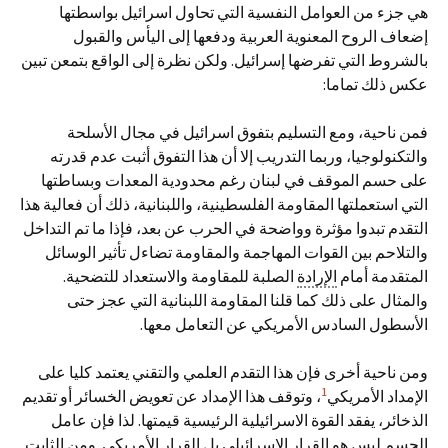
هي جزء من العوامل النفسية التي تحاول اسرائيل بواسطتها
إضعاف الروح المعنوية العربية ودفعها إلى اليأس والقبول
بالشروط التي تفرضها إسرائيل. ولكن نظرة إلى الواقع بتمعن تبين
عكس ذلك تماما:
فمن ناحية، ومع التسليم بتفوق اسرائيل في مجال الأسلحة
والتكنولوجيا، وربما التدريب إلا أن هذا التفوق أثبت عدم قدرته
على حسم الموقف في لبنان رغم محدودية المعدات وبساطتها
التي استعملتها المقاومة الفلسطينية، واللبنانية، ذلك أن فعالية هذا
التقدم تبدوا مؤثرة وواضحة في الحرب عن بعد، فإذا ما تم التداخل
والتلاحم بين القوات المهاجمة والمقاومة تضاءل تأثير الوسائل
المتقدمة أمام
الإرادة
الصلبة للمقاومة والاستعداد للتضحية.
والمثال على ذلك كما قلنا المقاومة اللبنانية التي عجز حتى
الأسطول السادس الأمريكي عن التعامل معها.
ومن ناحية أخرى فإن هذا التقدم العلمي والتقني يعتمد كليا على
1
الإمداد الأمريكي
، وتوقف هذا الإمداد عن تعويض الخسائر أو تقديم
الذخائر، يفقد القوة الاسرائيلية الرئيسية قيمتها. لذا فإن عامل
الحسم ليس هو القرار الاسرائيلي بل القرار الأمريكي. ومن الثابت