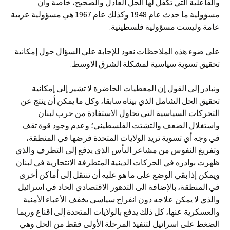
والفاعلية التي تكفل لها الحل العادل والصحيح، خاصة وأن
مسؤولية ما حدث عام 1948 وكذلك عام 1967 هي مسؤولية عربية
عامة وليست مسؤولية فلسطينية.
على ضوء هذه الملاحظات نعود للإجابة على السؤال حول إمكانية
تحقيق تسوية سياسية لمشكلة الشرق الاوسط.
ونبادر إلى القول إن المعطيات الحاضرة لا تشير إلى إمكانية
تحقيق الحل الشامل الذي بيناه سابقا، وكل ما يمكن أن ينتج عن
التحركات السياسية التي تحاول الاستفادة من حرب لبنان
واستغلال الضعف والتشتت الفلسطيني؛ وعدم وجود قوة تقف
في وجه أي تسوية تريد الولايات المتحدة فرضها في المنطقة،
وتفريغ النفوس من مشاعر اليأس الذي يدفع إلى التطرف والذي
ظهرت بوادره في الحركات الدينية المتطرفة الانتحارية في لبنان
ويمكن إذا بقي الوضع على ما هو عليه أن تنتقل إلى أماكن أخرى
في المنطقة، بالإضافة الى التدهور الاقتصادي الحاد في اسرائيل
والذي لا يمكن علاجه دون انفراج سياسي يخفف الأعباء الأمنية
والعسكرية عنها، كل ذلك يدفع بالولايات المتحدة إلى اقناع وربما
الضغط على اسرائيل لتنفيذ المرحلة الأولى فقط من الحل وهي