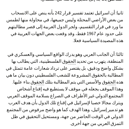
ثانيا: أن اسرائيل تعتمد تفسير قرار 242 بأنه ينص على الانسحاب
من بعض الأراضي المحتلة وليس جميعها، في محاولة منها لطمس
ما ورد في قرار التقسيم، ولجر الدول العربية إلى قصر مطالبتهم
على حدود عام 1967 فقط، وقد وقعت بعض الجهات العربية في
هذه المصيدة السياسية فعلا.
ثالثا: أن الجانب العربي وهو يدرك الواقع السياسي والعسكري في
المنطقة، يتهرب من تحديد
الحق
وق الفلسطينية، التي يطالب بها
بشكل واضح ودقيق، بل يقتصر على ترداد شعارات عامة تتمثل في
المطالبة بالحقوق المشروعة للشعب الفلسطيني دون بيان ما هي
هذه
الحق
وق والأسس التي يتم المطالبة بتلك
الحق
وق بناء عليها.
وهذا الموقف يجعله في موقف لا يستطيع فيه إقناع أشخاص
المجتمع الدولي غير الأطراف في الصراع بسلامة الموقف العربي
ويترك مجالا خصبا لإسرائيل في إقناع تلك الدول بأن هدف العرب
هو تدمير إسرائيل، وهذا الهدف كما هو واضح مرفوض من المجتمع
الدولي في الوقت الحاضر من جهة، ومستحيل التحقيق في ظل
التمزق العربي من جهة أخرى.