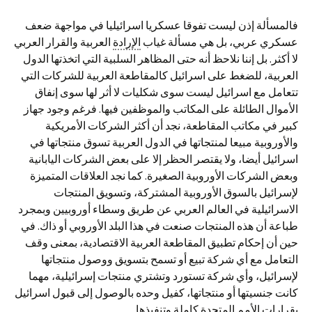
فالمسألة إذن ليست تفوقا عسكريا اسرائيليا في مواجهة ضعف
عسكري عربي، بل هي مسألة غياب
الإرادة
العربية والقرار العربي
لا أكثر. بل إننا نلاحظ أنه حتى المظاهر السلبية التي اتخذتها الدول
العربية، للضغط على اسرائيل كالمقاطعة العربية للشركات التي
تتعامل مع اسرائيل ليست سوى شكليات لا أثر لها سوى إنفاق
الأموال الطائلة على المكاتب والموظفين فيها. فرغم وجود جهاز
كبير في مكاتب المقاطعة، نجد أن أكثر الشركات الأمريكية
والأوروبية مبيعا لمنتجاتها في الدول العربية تسوق منتجاتها في
اسرائيل أيضا، ولا يقتصر الحظر إلا على بعض الشركات اليابانية
وبعض الشركات الأوروبية الصغيرة. كما نجد العلاقات المتميزة
لإسرائيل بالسوق الأوروبية المشتركة، وتسويق المنتجات
الاسرائيلية في العالم العربي عن طريق وسطاء أوروبيين وبمجرد
طباعة أن هذه المنتجات صنعت في هذا البلد الأوروبي أو ذاك. في
حين أن إحكام تطبيق المقاطعة العربية الاقتصادية، بمعنى وقف
التعامل مع أي شركة تبيع أو تسمح بتسويق ووصول منتجاتها
لإسرائيل، وأي شركة تستورد وتشتري منتجات إسرائيلية، مهما
كانت جنسيتها أو منتجاتها، كفيل وحده بالوصول إلى قبول اسرائيل
بقرارات الأمم المتحدة كاملة وتنفيذها.