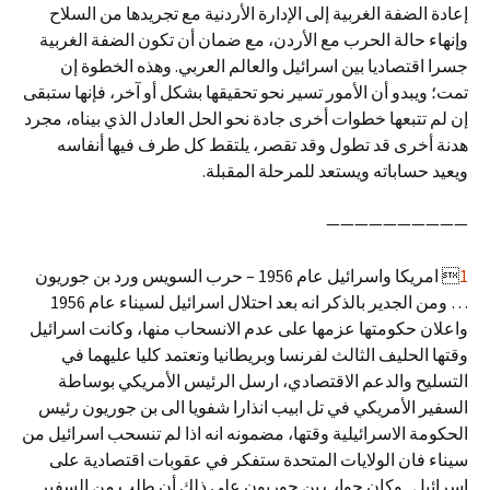
إعادة الضفة الغربية إلى الإدارة الأردنية مع تجريدها من السلاح
وإنهاء حالة الحرب مع الأردن، مع ضمان أن تكون الضفة الغربية
جسرا اقتصاديا بين اسرائيل والعالم العربي. وهذه الخطوة إن
تمت؛ ويبدو أن الأمور تسير نحو تحقيقها بشكل أو آخر، فإنها ستبقى
إن لم تتبعها خطوات أخرى جادة نحو الحل العادل الذي بيناه، مجرد
هدنة أخرى قد تطول وقد تقصر، يلتقط كل طرف فيها أنفاسه
ويعيد حساباته ويستعد للمرحلة المقبلة.
——————————
1
 امريكا واسرائيل عام 1956 – حرب السويس ورد بن جوريون
… ومن الجدير بالذكر انه بعد احتلال اسرائيل لسيناء عام 1956
واعلان حكومتها عزمها على عدم الانسحاب منها، وكانت اسرائيل
وقتها الحليف الثالث لفرنسا وبريطانيا وتعتمد كليا عليهما في
التسليح والدعم الاقتصادي، ارسل الرئيس الأمريكي بوساطة
السفير الأمريكي في تل ابيب انذارا شفويا الى بن جوريون رئيس
الحكومة الاسرائيلية وقتها، مضمونه انه اذا لم تنسحب اسرائيل من
سيناء فان الولايات المتحدة ستفكر في عقوبات اقتصادية على
اسرائيل . وكان جواب بن جوريون على ذلك أن طلب من السفير