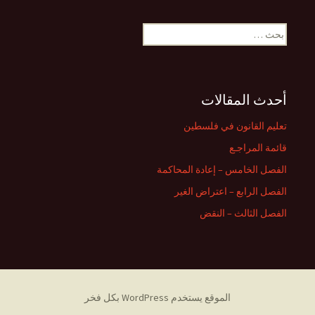
لمقالات
البحث
عن:
أحدث المقالات
تعليم القانون في فلسطين
قائمة المراجـع
الفصل الخامس – إعادة المحاكمة
الفصل الرابع – اعتراض الغير
الفصل الثالث – النقض
الموقع يستخدم WordPress بكل فخر