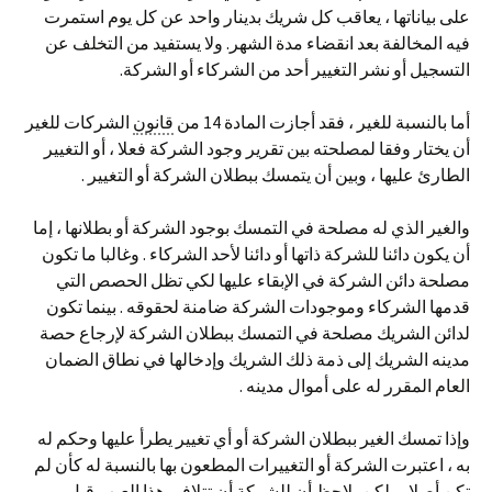
على بياناتها ، يعاقب كل شريك بدينار واحد عن كل يوم استمرت
فيه المخالفة بعد انقضاء مدة الشهر. ولا يستفيد من التخلف عن
التسجيل أو نشر التغيير أحد من الشركاء أو الشركة.
أما بالنسبة للغير ، فقد أجازت المادة 14 من
قانون
الشركات للغير
أن يختار وفقا لمصلحته بين تقرير وجود الشركة فعلا ، أو التغيير
الطارئ عليها ، وبين أن يتمسك ببطلان الشركة أو التغيير .
والغير الذي له مصلحة في التمسك بوجود الشركة أو بطلانها ، إما
أن يكون دائنا للشركة ذاتها أو دائنا لأحد الشركاء . وغالبا ما تكون
مصلحة دائن الشركة في الإبقاء عليها لكي تظل الحصص التي
قدمها الشركاء وموجودات الشركة ضامنة لحقوقه . بينما تكون
لدائن الشريك مصلحة في التمسك ببطلان الشركة لإرجاع حصة
مدينه الشريك إلى ذمة ذلك الشريك وإدخالها في نطاق الضمان
العام المقرر له على أموال مدينه .
وإذا تمسك الغير ببطلان الشركة أو أي تغيير يطرأ عليها وحكم له
به ، اعتبرت الشركة أو التغييرات المطعون بها بالنسبة له كأن لم
تكن أصلا . ولكن يلاحظ أن للشركة أن تتلافى هذا العيب قبل