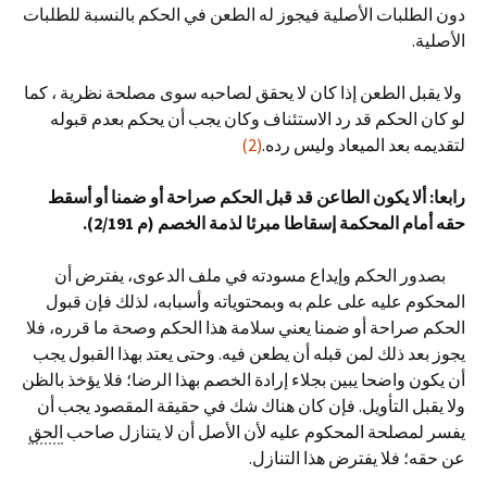
دون الطلبات الأصلية فيجوز له الطعن في الحكم بالنسبة للطلبات
الأصلية.
ولا يقبل الطعن إذا كان لا يحقق لصاحبه سوى مصلحة نظرية ، كما
لو كان الحكم قد رد الاستئناف وكان يجب أن يحكم بعدم قبوله
لتقديمه بعد الميعاد وليس رده.
(2)
رابعا: ألا يكون الطاعن قد قبل الحكم صراحة أو ضمنا أو أسقط
حقه أمام المحكمة إسقاطا مبرئا لذمة الخصم (م
2/191
).
بصدور الحكم وإيداع مسودته في ملف الدعوى، يفترض أن
المحكوم عليه على علم به وبمحتوياته وأسبابه، لذلك فإن قبول
الحكم صراحة أو ضمنا يعني سلامة هذا الحكم وصحة ما قرره، فلا
يجوز بعد ذلك لمن قبله أن يطعن فيه. وحتى يعتد بهذا القبول يجب
أن يكون واضحا يبين بجلاء إرادة الخصم بهذا الرضا؛ فلا يؤخذ بالظن
ولا يقبل التأويل. فإن كان هناك شك في حقيقة المقصود يجب أن
يفسر لمصلحة المحكوم عليه لأن الأصل أن لا يتنازل صاحب
الحق
عن حقه؛ فلا يفترض هذا التنازل.