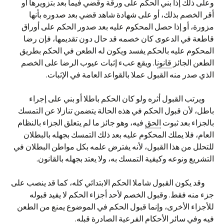
وعلى ذلك إذا بني الحكم على ورقة وقضي فيما بعد بتزويرها أو
أقر الخصم بذلك، أو على شهادة شاهد قضي بعد صدوره بأنها
مزورة، أو إذا حصل المحكوم عليه بعد صدور الحكم على أوراق
قاطعة في الدعوى كان خصمه قد حال دون تقديمها، فإن رضا
المحكوم عليه بالحكم يفسد ويكون له الطعن في الحكم بطريق
الطعن الجائز
قانون
ا. ويقع عبء إثبات عيوب الرضا على الخصم
الذي صدر منه القبول عملا بالقواعد العامة في الإثبات.
ويرتب القبول أثره ولو كان الحكم باطلا أو بني على إجراء
باطل، لأن قبول الحكم في هذه الحالة يتضمن تنازلا عن التمسك
بالجزاء بعد ثبوت
الحق
فيه، وهو جائز ما لم يتعلق الجزاء بالنظام
العام، فلا يملك المحكوم عليه بعد ذلك التمسك بجهله بالبطلان
للتحلل من هذا القبول، لأنه يفترض علمه بكل مواطن البطلان في
التشريع ونوعه وكيفية التمسك به، ولا يعتد بجهله بالقانون.
وقد يكون القبول شاملا الحكم الابتدائي كله، كما قد ينصب على
جزء منه فقط. وقبول الخصم لأحد أجزاء الحكم لا يفيد قبوله
للأجزاء الأخرى، وإنما قبول الحكم في الموضوع يمنع من الطعن
فيه وفي سائر الأحكام الفرعية الصادرة قبله.