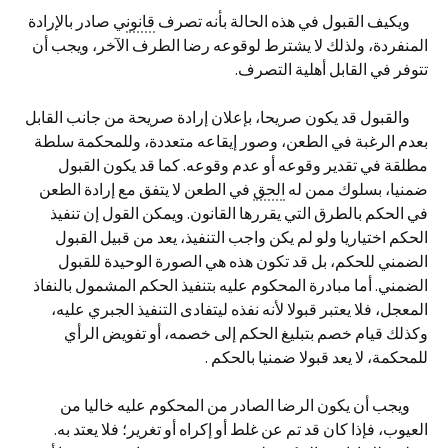
ويكيف القبول في هذه الحالة بأنه تصرف
قانون
ي صادر بالإرادة
المنفردة، ولذلك لا يشترط لوقوعه رضا الطرف الآخر، ويجب أن
تتوفر في القابل أهلية التصرف.
والقبول قد يكون صريحا، بإعلان إرادة صريحة من جانب القابل
بعدم الرغبة في الطعن، وصور إيقاعه متعددة، وللمحكمة سلطة
مطلقة في تقدير وقوعه أو عدم وقوعه. كما قد يكون القبول
ضمنيا، بسلوك ممن له
الحق
في الطعن لا يتفق مع إرادة الطعن
في الحكم بالطرق التي يقررها القانون. ويمكن القول إن تنفيذ
الحكم اختياريا ولو لم يكن واجب التنفيذ، يعد من قبيل القبول
الضمني للحكم، بل قد تكون هذه هي الصورة الوحيدة للقبول
الضمني. أما مبادرة المحكوم عليه بتنفيذ الحكم المشمول بالنفاذ
المعجل، فلا يعتبر قبولا لأنه نفذه ليتفادى التنفيذ الجبري عليه،
وكذلك قيام خصم بتبليغ الحكم إلى خصمه، أو تفويض الرأي
للمحكمة، لا يعد قبولا ضمنيا بالحكم .
ويجب أن يكون الرضا الصادر من المحكوم عليه خاليا من
العيوب، فإذا كان قد تم عن غلط أو إكراه أو تغرير؛ فلا يعتد به.