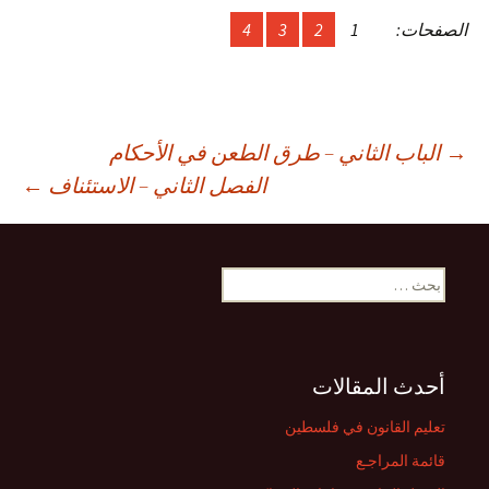
الصفحات:
1
2
3
4
صفّح
→
الباب الثاني – طرق الطعن في الأحكام
الفصل الثاني – الاستئناف
←
لمقالات
البحث
عن:
أحدث المقالات
تعليم القانون في فلسطين
قائمة المراجـع