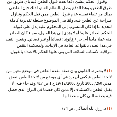
وقبول الحكم ينشئ دفعا بعدم قبول الطعن فيه بأي طريق من
طرق الطعن، وهذا الدفع يتصل بالنظام العام، لذلك فإن القاضي
يملك من تلقاء نفسه عدم قبول الطعن ممن قبل الحكم وتنازل
صراحة عن الطعن فيه. ولقاضي الموضوع سلطة تقديرية كاملة
لتحديد ما إذا كان المنسوب إلى المحكوم عليه يدل على قبوله
للحكم الصادر عليه؛ أو لا يؤدي إلى هذا القبول، سواء كان الصادر
منه عملا ماديا أم إجراء
قانون
يا؛ قضائيا أو غير قضائي. ويتعين التقيد
في هذا الصدد بالقواعد العامة في الإثبات، ولمحكمة النقض
مراقبة الأسباب السائغة التي بني عليها الحكم بالاعتداد بالقبول.
(1)
لا يشترط القانون بيان صفة مقدم الطعن في موضع معين من
لائحة الطعن فيكفي أن يرد في أي موضع من لائحة الطعن. نقض
مدني 260/ 2005 تاريخ 19/12/2006 ج 1 ص 417 وقد جاء فيه : لا
يقبل الطعن بالاستئناف إلا ممن كان خصما في النزاع الذي فصل
فيه بصفته التي كان متصفا بها.
(1)
د. رزق الله أنطاكي، ص 734.