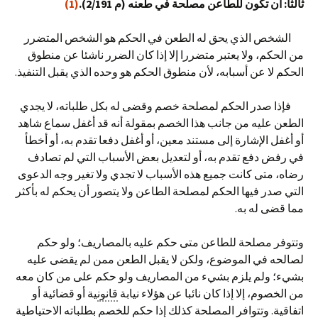
ثالثا: أن تكون للطاعن مصلحة في طعنه (م
2/191
).
(1)
الشخص الذي يحق له الطعن في الحكم هو الشخص المتضرر
من الحكم، ولا يعتبر متضررا إلا إذا كان الضرر ناشئا عن منطوق
الحكم لا عن أسبابه، لأن منطوق الحكم هو وحده الذي يقبل التنفيذ.
فإذا صدر الحكم لمصلحة خصم وقضى له بكل طلباته، لا يجدي
الطعن عليه من جانب هذا الخصم بمقولة أنه قد أغفل سماع شاهد
أو أغفل الإشارة إلى مستند معين، أو أغفل دفعا تقدم به، أو أخطأ
في رفض دفع تقدم به، أو لتعديل بعض الأسباب التي لم تصادف
رضاه، متى كانت جميع هذه الأسباب لا تجدي ولا تغير وجه الدعوى
التي صدر فيها الحكم لمصلحة الطاعن ولا يتصور أن يحكم له بأكثر
مما قضى له به.
وتتوفر مصلحة للطاعن متى حكم عليه بالمصاريف؛ ولو حكم
لصالحه في الموضوع، ولكن لا يقبل الطعن ممن لم يقضى عليه
بشيء؛ ولم يلزم بشيء من المصاريف ولو حكم على من كان معه
من الخصوم، إلا إذا كان نائبا عن هؤلاء نيابة
قانون
ية أو قضائية أو
اتفاقية. وتتوافر المصلحة كذلك إذا حكم للخصم بطلباته الاحتياطية