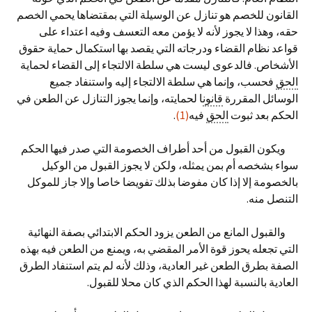
القانون للخصم هو تنازل عن الوسيلة التي بمقتضاها يحمي الخصم
حقه، وهذا لا يجوز لأنه لا يؤمن معه التعسف وفيه اعتداء على
قواعد نظام القضاء ودرجاته التي يقصد بها استكمال حماية حقوق
الأشخاص. فالدعوى ليست هي سلطة الالتجاء إلى القضاء لحماية
الحق
فحسب، وإنما هي سلطة الالتجاء إليه واستنفاد جميع
الوسائل المقررة
قانون
ا لحمايته، وإنما يجوز التنازل عن الطعن في
الحكم بعد ثبوت
الحق
فيه
(1)
.
ويكون القبول من أحد أطراف الخصومة التي صدر فيها الحكم
سواء بشخصه أم بمن يمثله، ولكن لا يجوز القبول من الوكيل
بالخصومة إلا إذا كان مفوضا بذلك تفويضا خاصا وإلا جاز للموكل
التنصل منه.
والقبول المانع من الطعن يزود الحكم الابتدائي بصفة النهائية
التي تجعله يحوز قوة الأمر المقضي به، ويمنع من الطعن فيه بهذه
الصفة بطرق الطعن غير العادية، وذلك لأنه لم يتم استنفاد الطرق
العادية بالنسبة لهذا الحكم الذي كان محلا للقبول.