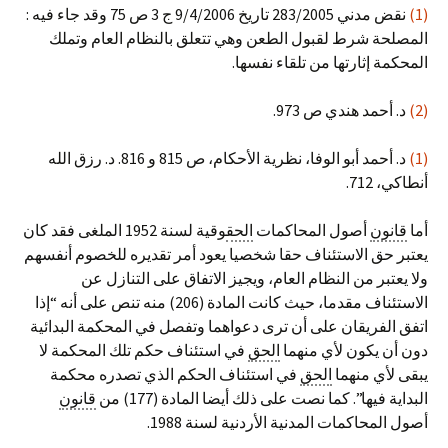
(1)
نقض مدني 283/2005 تاريخ 9/4/2006 ج 3 ص 75 وقد جاء فيه :
المصلحة شرط لقبول الطعن وهي تتعلق بالنظام العام وتملك
المحكمة إثارتها من تلقاء نفسها.
(2)
د. أحمد هندي ص 973.
(1)
د. أحمد أبو الوفا، نظرية الأحكام، ص 815 و 816. د. رزق الله
أنطاكي، 712.
أما
قانون
أصول المحاكمات
الحق
وقية لسنة 1952 الملغى فقد كان
يعتبر حق الاستئناف حقا شخصيا يعود أمر تقديره للخصوم أنفسهم
ولا يعتبر من النظام العام، ويجيز الاتفاق على التنازل عن
الاستئناف مقدما، حيث كانت المادة (206) منه تنص على أنه “إذا
اتفق الفريقان على أن ترى دعواهما وتفصل في المحكمة البدائية
دون أن يكون لأي منهما
الحق
في استئناف حكم تلك المحكمة لا
يبقى لأي منهما
الحق
في استئناف الحكم الذي تصدره محكمة
البداية فيها”. كما نصت على ذلك أيضا المادة (177) من
قانون
أصول المحاكمات المدنية الأردنية لسنة 1988.