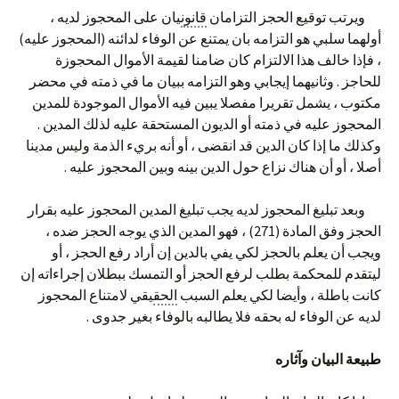
ويرتب توقيع الحجز التزامان
قانون
يان على المحجوز لديه ،
أولهما سلبي هو التزامه بان يمتنع عن الوفاء لدائنه (المحجوز عليه)
، فإذا خالف هذا الالتزام كان ضامنا لقيمة الأموال المحجوزة
للحاجز . وثانيهما إيجابي وهو التزامه ببيان ما في ذمته في محضر
مكتوب ، يشمل تقريرا مفصلا يبين فيه الأموال الموجودة للمدين
المحجوز عليه في ذمته أو الديون المستحقة عليه لذلك المدين .
وكذلك ما إذا كان الدين قد انقضى ، أو أنه بريء الذمة وليس مدينا
أصلا ، أو أن هناك نزاع حول الدين بينه وبين المحجوز عليه .
وبعد تبليغ المحجوز لديه يجب تبليغ المدين المحجوز عليه بقرار
الحجز وفق المادة (271) ، فهو المدين الذي يوجه الحجز ضده ،
ويجب أن يعلم بالحجز لكي يفي بالدين إن أراد رفع الحجز ، أو
ليتقدم للمحكمة بطلب لرفع الحجز أو التمسك ببطلان إجراءاته إن
كانت باطلة ، وأيضا لكي يعلم السبب
الحق
يقي لامتناع المحجوز
لديه عن الوفاء له بحقه فلا يطالبه بالوفاء بغير جدوى .
طبيعة البيان وآثاره