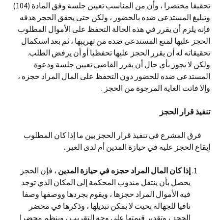
تحقيقا مختصرا ، وأن من المناسب تعيين جلسة وفق المادة (104)
وتبليغ المستدعى ضده بالحضور ، ولكن حتى يحقق الحجز هدفه
فإنه يلزم أن يقرر في هذه الحالة التحفظ على الأموال المطلوب
الحجز عليها لمنع المستدعى ضده من تهريبها ، ثم بعد استكمال
تحقيقاته له أن يقرر الحجز عليها تحفظيا أو أن يرفض الطلب.
ولكن لا يجوز بأي حال أن يقرر القاضي تعيين جلسة ودعوة
المستدعى ضده للحضور دون التحفظ على المال المراد حجزه ،
وإلا فاتت الغاية المرجوة من الحجز .
تنفيذ قرار الحجز
فرق المشرع في تنفيذ قرار الحجز بين ما إذا كان المطلوب
إيقاع الحجز عليه في حيازة المدين أم لدى الغير .
إذا كان المال المراد حجزه في حيازة المدين
، فإن الحجز
يحصل بأن ينتقل مندوب المحكمة إلى المكان الذي توجد
فيه الأموال المراد حجزها ، ويقوم بجردها ووصفها وصفا
نافيا للجهالة بحيث لا يمكن تبديلها ، وذكرها في محضر
الحجز ، وتقدير قيمتها على وجه التقريب ، وينظم محضرا