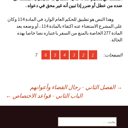
ضده من عطل أو ضرر إذا تبين أنه غير محق في دعواه .
وهذا النص هو تطبيق للحكم العام الوارد في المادة 114 وكان
على المشرع الاستغناء عنه اكتفاء بالمادة 114 ، أو وضعه بعد
المادة 277 الخاصة بالمنع من السفر باعتباره نصا خاصا بهذه
الحالة .
الصفحات:
1
2
3
4
5
6
7
صفّح
→
الفصل الثاني – رجال القضاء وأعوانهم
الباب الثاني – قواعد الاختصاص
←
لمقالات
البحث
عن: