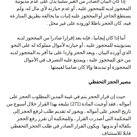
إذا كان البيان الصادر من الغير سلبيا يدل على عدم مديونية
المحجوز لديه للمحجوز عليه ، أو عدم حيازته لأي مال له، ولم
يستطع الحاجز أو المحجوز عليه إثبات ما يخالفه بطريق المنازعة
فيه، كان الحجز باطلا لوروده على غير محل .
أما إذا كان إيجابيا ، فإنه يعد إقرارا صادرا من المحجوز لديه
بمديونيته للمحجوز عليه ، أو حيازته لأموال مملوكة له على النحو
الذي أورده البيان ، ويعد الحجز واردا على ما أقر به المحجوز لديه
من حق للمحجوز عليه ، ويمتنع عليه التصرف في الأموال
المحجوزة أو تبديدها وإلا كان ضامنا لقيمتها .
مصير الحجز التحفظي
حيث إن قرار الحجز يتم في غيبة المدين المطلوب الحجز على
أمواله ، فقد أوجبت المادة (271) تبليغه بهذا القرار خلال أسبوع من
تاريخ الحجز على أمواله ، ويجوز له تقديم طلب لرفع الحجز إلى
المحكمة التي أصدرت القرار ، وللمحكمة أن تقرر رفع الحجز
بكفالة أو بدونها . ويكون القرار الصادر في طلب الحجز التحفظي
قابلا للاستئناف .