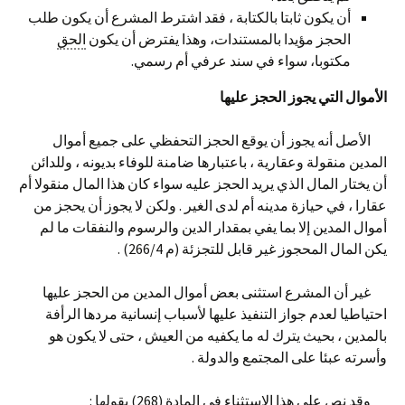
أن يكون ثابتا بالكتابة ، فقد اشترط المشرع أن يكون طلب
الحجز مؤيدا بالمستندات، وهذا يفترض أن يكون
الحق
مكتوبا، سواء في سند عرفي أم رسمي.
الأموال التي يجوز الحجز عليها
الأصل أنه يجوز أن يوقع الحجز التحفظي على جميع أموال
المدين منقولة وعقارية ، باعتبارها ضامنة للوفاء بديونه ، وللدائن
أن يختار المال الذي يريد الحجز عليه سواء كان هذا المال منقولا أم
عقارا ، في حيازة مدينه أم لدى الغير . ولكن لا يجوز أن يحجز من
أموال المدين إلا بما يفي بمقدار الدين والرسوم والنفقات ما لم
يكن المال المحجوز غير قابل للتجزئة (م 266/4) .
غير أن المشرع استثنى بعض أموال المدين من الحجز عليها
احتياطيا لعدم جواز التنفيذ عليها لأسباب إنسانية مردها الرأفة
بالمدين ، بحيث يترك له ما يكفيه من العيش ، حتى لا يكون هو
وأسرته عبئا على المجتمع والدولة .
وقد نص على هذا الاستثناء في المادة (268) بقولها :