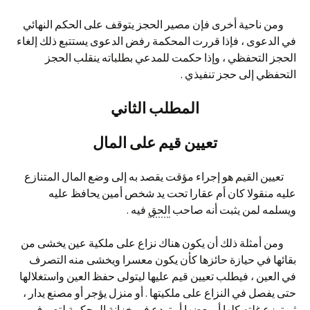
ومن ناحية أخرى فإن مصير الحجز يتوقف على الحكم النهائي
في الدعوى ، فإذا قررت المحكمة رفض الدعوى يستتبع ذلك إلغاء
الحجز التحفظي ، وإذا حكمت للمدعي بطلباته ينقلب الحجز
التحفظي إلى حجز تنفيذي .
المطلب الثاني
تعيين قيم على المال
تعيين القيم هو إجراء مؤقت يقصد به إلى وضع المال المتنازع
عليه منقولا كان أم عقارا تحت يد شخص أمين يحافظ عليه
ويسلمه لمن يثبت أنه صاحب
الحق
فيه .
ومن أمثلة ذلك أن يكون هناك نزاع على ملكية عين يخشى من
بقائها في حيازة حائزها كأن يكون معسرا ويخشى منه التصرف
في العين ، فيطلب تعيين قيم عليها ليتولى حفظ العين واستغلالها
حتى يفصل في النزاع على ملكيتها . أو منزل يؤجر أو مصنع يدار ،
ثم توزع غلته كلها أو بعضها أو تودع في خزانة المحكمة لتصرف