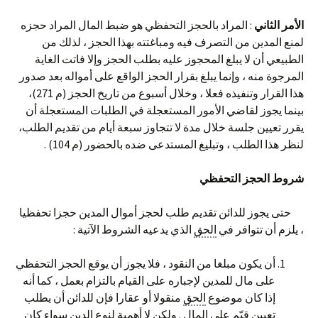
الأمر الثاني
: المراد بالحجز التحفظي هو ضبط المال المراد حجزه
لمنع المدين من التصرف فيه ومباغتته بهذا الحجز ، لذلك من
الطبيعي أن لا يبلغ المحجوز عليه بطلب الحجز وإلا فاتت الغاية
المرجوة منه ، وإنما يبلغ بقرار الحجز الواقع على أمواله بعد صدور
هذا القرار وتنفيذه فعلا ، وخلال أسبوع من تاريخ الحجز (م 271)،
بينما يجوز لقاضي الأمور المستعجلة في الطلبات المستعجلة أن
يقرر تعيين جلسة خلال مدة لا تتجاوز سبعة أيام من تقديم الطلب،
لنظر هذا الطلب ، وتبليغ المستدعى ضده بالحضور (م 104) .
شروط الحجز التحفظي
حتى يجوز للدائن تقديم طلب لحجز أموال المدين حجزا تحفظيا
، يلزم أن تتوافر في
الحق
الذي يدعيه الشروط الآتية :
أن يكون مبلغا من النقود ، فلا يجوز أن يوقع الحجز التحفظي
على مال للمدين لإجباره على القيام بالتزام بعمل ، كما أنه
إذا كان موضوع
الحق
منقولا أو عقارا فإن للدائن أن يطلب
تعيين قيّم على المال . ولكن لا أهمية لنوع الدين سواء كان