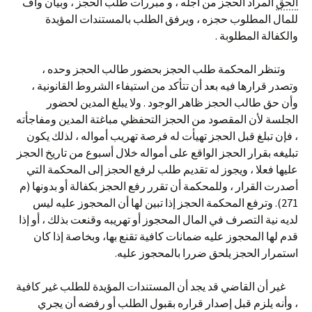
الحق
المراد الحجز من أجله ، و مبررات طلب الحجز ، وبيان واف
للمال المطلوب حجزه ، ويرفق الطلب بالمستندات المؤيدة
والكفالة المطلوبة .
وتنظر المحكمة طلب الحجز بحضور طالب الحجز وحده ،
وتصدر قرارها فيه بعد أن تتأكد من استيفاء الشروط القانونية ،
وأن حق طالب الحجز ظاهر الوجود . ولا يبلغ المدين لحضور
الجلسة لأن المقصود من الحجز التحفظي مباغتة المدين ومفاجأته
، فإن تبلغ قبل الحجز تهيأت له فرصة تهريب أمواله ، لذلك يكون
تبليغه بقرار الحجز الواقع على أمواله خلال أسبوع من تاريخ الحجز
عليها فعلا ، ويجوز له تقديم طلب لرفع الحجز إلى المحكمة التي
أصدرت القرار ، وللمحكمة أن تقرر رفع الحجز بكفالة أو بدونها (م
271). وترفع المحكمة الحجز إذا تبين لها أن المحجوز عليه ليس
لديه نية التصرف في المال المحجوز أو تهريبه وقنعت بذلك ، أو إذا
قدم لها المحجوز عليه ضمانات كافية تقنع بها، وبخاصة إذا كان
استمرار الحجز يلحق ضررا بالمحجوز عليه.
غير أن القاضي قد يجد أن المستندات المؤيدة للطلب غير كافية
، وأنه يلزم قبل إصدار قراره بقبول الطلب أو رفضه أن يجري