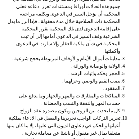
جميع هذه الحالات أوراقا ومستندات تعزز ادعاءه فعلى
المحكمة أن تؤجل السير في الدعوى وتكلفه مراجعة
المحكمة ذات الصلاحية خلال مدة معقولة ، فإذا أبرز ما يدل
على إقامة الدعوى لدى تلك المحكمة تقرر المحكمة
الشرعية وقف السير في الدعوى أمامها إلى أن تبت
المحكمة في شأن ملكية العقار وإلا سارت في الدعوى
وأكملتها .
مداينات أموال الأيتام والأوقاف المربوطة بحجج شرعية .
الولاية والوصاية والوراثة .
الحجز وفكه وإثبات الرشد .
نصب القيم والوصي وعزلهما .
المفقود .
المناكحات والمفارقات والمهر والجهاز وما يدفع على
حساب المهر والنفقة والنسب والحضانة .
كل ما يحدث بين الزوجين ويكون مصدره عقد الزواج .
تحرير التركات الواجب تحريرها والفصل في الادعاء بملكية
أعيانها والحكم في دعاوى الديون التي عليها ، إلا ما كان منها
متعلقا بمال غير منقول أو ناشئا عن معاملة تجارية ،