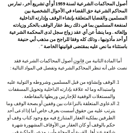
أصول المحاكمات الشرعية لسنة 1959 أو أي تشريع آخر ، تمارس
المحاكم الشرعية حق القضاء في الأحوال الشخصية بين
المسلمين والقضايا المتعلقة بإنشاء الوقف وإدارته الداخلية
لمنفعة المسلمين بما في ذلك ربط عقار الوقف بالحكر وزيادته
وإلغائه . وما ينشأ عن أي عقد زواج سجل لدى المحكمة الشرعية
أو أحد مأذونيها ، وذلك كله وفقا للراجح من مذهب أبي حنيفة
باستثناء ما نص عليه بمقتضى قوانينها الخاصة
” .
أما المادة الثانية من
قانون
أصول المحاكمات الشرعية فقد
نصت على أنه تنظر المحاكم الشرعية وتفصل في المواد التالية :
الوقف وإنشاؤه من قبل المسلمين وشروطه و التولية عليه
واستبداله وما له علاقة بإدارته الداخلية وتحويل المسقفات
والمستغلات الوقفية للإجارتين وربطها بالمقاطعة .
الدعاوى المتعلقة بالنزاعات بين وقفين أو بصحة الوقف وما
يترتب عليه من حقوق أسست بعرف خاص أما إذا ادعى أحد
الطرفين بملكية العقار المتنازع فيه مع وجود كتاب وقف أو
حكم بالوقف أو كان العقار من الأوقاف المشهورة شهرة
شائعة عند أهل القرية أو المحلة وأبرز مدعي الملكية في