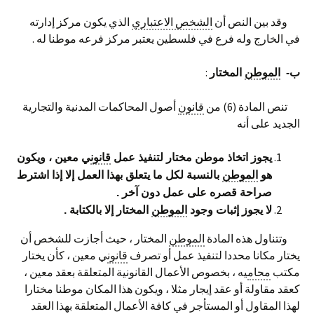
وقد بين النص أن
الشخص الاعتباري
الذي يكون مركز إدارته
في الخارج وله فرع في فلسطين يعتبر مركز فرعه موطنا له .
:
ب-
الموطن
المختار
تنص المادة (6) من
قانون
أصول المحاكمات المدنية والتجارية
الجديد على أنه
يجوز اتخاذ موطن مختار لتنفيذ عمل
قانون
ي معين ، ويكون
هو
الموطن
بالنسبة لكل ما يتعلق بهذا العمل إلا إذا اشترط
صراحة قصره على عمل دون آخر .
لا يجوز إثبات وجود
الموطن
المختار إلا بالكتابة .
وتتناول هذه المادة
الموطن
المختار ، حيث أجازت للشخص أن
يختار مكانا محددا لتنفيذ عمل أو تصرف
قانون
ي معين ، كأن يختار
مكتب
محام
يه ، بخصوص الأعمال القانونية المتعلقة بعقد معين ،
كعقد مقاولة أو عقد إيجار مثلا ، ويكون هذا المكان موطنا مختارا
لهذا المقاول أو المستأجر في كافة الأعمال المتعلقة بهذا العقد