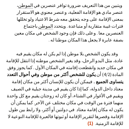
ويتبين من هذا التعريف ضرورة توافر عنصرين في
الموطن
،
عنصر مادي هو الإقامة الفعلية، وعنصر معنوي هو الاستقرار
بمعنى الإقامة على وجه يتحقق معه شرط الاعتياد ولو تخللها
فترات غيبة متقاربة أو متباعدة . ويتحدد
الموطن
باجتماع
العنصرين معا . وعلى ذلك فإن وجود الشخص في مكان معين
بصفة عابرة لا يجعل هذا المكان موطنا له .
وقد يكون الشخص بلا موطن إذا لم يكن له مكان يقيم فيه
عادة، مثل البدو الرحل، وقد يغير الشخص موطنه إذا انتقل للإقامة
في مكان جديد وانقطعت إقامته في المكان الأول . كما يجوز وفق
المادة (4/2) أن
يكون للشخص أكثر من موطن وفي أحوال التعدد
فيمكن أن يكون للإنسان أكثر من مكان إقامة
يتساوى الجميع .
معتاد داخل الدولة، كما إذا كان يقيم في مدينة جبلية في الصيف
ويقيم في الأغوار في الشتاء، أو كان له زوجتان يقيم مع كل واحدة
منهما فترة من الوقت في مكان مختلف عن الآخر. كما يمكن أن
يكون له مكان إقامة معتاد في دولتين أو أكثر، ولا رابط بين طول
الإقامة وقصرها لتقرير الإقامة أو ثبوتها فالعبرة للإقامة النوعية لا
للإقامة الزمنية.
(1)