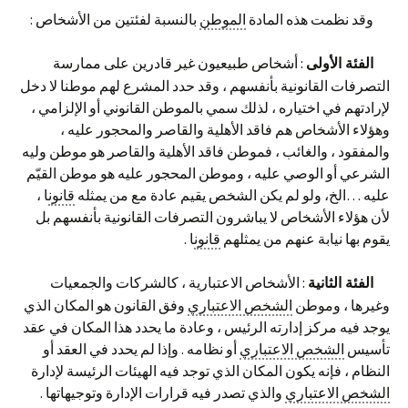
وقد نظمت هذه المادة
الموطن
بالنسبة لفئتين من الأشخاص :
: أشخاص طبيعيون غير قادرين على ممارسة
الفئة الأولى
التصرفات القانونية بأنفسهم ، وقد حدد المشرع لهم موطنا لا دخل
لإرادتهم في اختياره ، لذلك سمي بالموطن القانوني أو الإلزامي ،
وهؤلاء الأشخاص هم فاقد الأهلية والقاصر والمحجور عليه ،
والمفقود ، والغائب ، فموطن فاقد الأهلية والقاصر هو موطن وليه
الشرعي أو الوصي عليه ، وموطن المحجور عليه هو موطن القيّم
عليه …الخ، ولو لم يكن الشخص يقيم عادة مع من يمثله
قانون
ا ،
لأن هؤلاء الأشخاص لا يباشرون التصرفات القانونية بأنفسهم بل
يقوم بها نيابة عنهم من يمثلهم
قانون
ا .
: الأشخاص الاعتبارية ، كالشركات والجمعيات
الفئة الثانية
وغيرها ، وموطن
الشخص الاعتباري
وفق القانون هو المكان الذي
يوجد فيه مركز إدارته الرئيس ، وعادة ما يحدد هذا المكان في عقد
تأسيس
الشخص الاعتباري
أو نظامه . وإذا لم يحدد في العقد أو
النظام ، فإنه يكون المكان الذي توجد فيه الهيئات الرئيسة لإدارة
الشخص الاعتباري
والذي تصدر فيه قرارات الإدارة وتوجيهاتها .