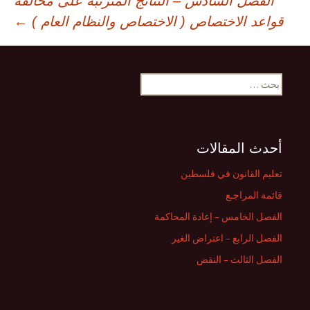
الفصل السادس – النتائج المترتبة على مخالفة
لمقالات
قواعد الاختصاص ( الاختصاص والنظام العام )
←
البحث
عن:
أحدث المقالات
تعليم القانون في فلسطين
قائمة المراجـع
الفصل الخامس – إعادة المحاكمة
الفصل الرابع – اعتراض الغير
الفصل الثالث – النقض