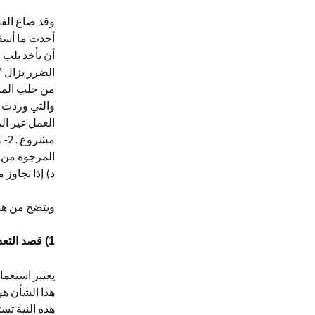
وقد صاغ الفق
أحدث ما أسف
أن يأخذ بلب 
الضرر يزال ” 
والتي وردت ف
مشروع . 2- ويكون استعمال
المرجوة من ا
د) إذا تجاوز 
ويتضح من هذا
1) قصد التعدي أو قصد الإضرار بالغير :
يعتبر استعم
هذا الشأن هو
هذه النية ت