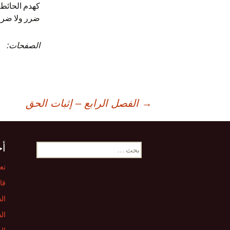
ضرر ولا ضرار
الصفحات:
صفّح
→
الفصل الرابع – إثبات الحق
لمقالات
البحث
أح
عن:
تع
قا
ال
ال