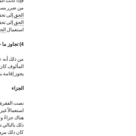
فإذا كانت ا
من ضرر بسبب
الحق
إلى تحق
الحق
إلى تحق
استعمال
الح
4)
تجاوز ما 
من ذلك أنه عل
المألوف كان 
يجوز إقامة بن
الجزاء
استعمالاً غي
هناك جزاءً و
ذلك بالتالي د
كان ذلك مرهقا