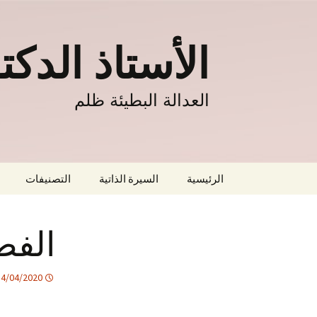
نتقل
لى
الأستاذ الدك
لمحتوى
العدالة البطيئة ظلم
الرئيسية
السيرة الذاتية
التصنيفات
القانون التجاري
الفص
القانون المدني
القانون الدولي
14/04/2020
تعليق على أحكام