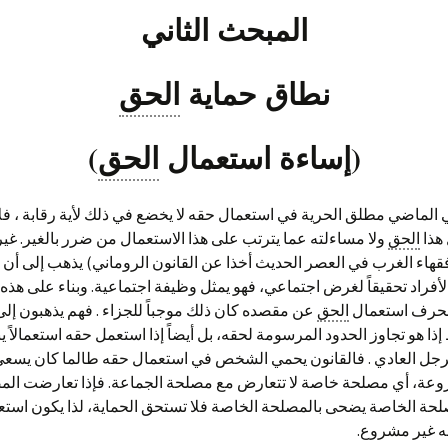
المبحث الثاني
الباب الثاني – عمليات
الباب ال
الفصل ال
الفصل ا
الكافي في شرح قانون
المراجع
الائتمان المصرفية
القسم الأول: التنظيم
المالي
الجاري
التجارية
الفصل ا
الفصل ا
الباب ال
أصول المحاكمات المدنية
القضائي الفلسطيني
التنفيذ
في فلس
المدين 
والتجارية
(المحاكم والاختصاص)
نطاق حماية
الحق
الباب الثالث – العمليات
الفصل ال
الفصل ا
الفصل ال
المصرفية الأخرى
التمويل
المصرف
المستن
الفصل ا
الباب ال
الفصل ا
القسم الثاني – التقاضي
التنفيذ
الاختص
الباب ال
التنفيذ
(الدعوى والخصومة
الدعوى
الطعن ف
(إساءة استعمال
الحق
)
المراجع
القضائية)
الفصل ا
الفصل ا
الأوراق 
المصرفي
الفصل ال
الباب ال
القسم الثالث – الأحكام
التقاض
حصيلة ا
الباب ال
وطرق الطعن فيها
الفصل ا
 الماضي مطلق الحرية في استعمال حقه لا يخضع في ذلك لأية رقابة ، فلا
الضمان
هذا
الحق
ولا مساءلته عما يترتب على هذا الاستعمال من ضرر بالغير. غير
الباب ا
قائمة المراجـع
في الأح
قهاء الغرب في العصر الحديث أخذا عن القانون الروماني) يذهب إلى أن
لأفراد تحقيقاً لغرض اجتماعي، فهو يمثل وظيفة اجتماعية. وبناء على هذه 
ا انحرف استعمال
الحق
عن مقصده كان ذلك موجباً للجزاء . فهم يذهبون إلى
إذا هو تجاوز الحدود المرسومة لحقه، بل أيضاً إذا استعمل حقه استعمالاً 
جل العادي . فالقانون يحمي الشخص في استعمال حقه طالما كان يسعى
ة، أي مصلحة خاصة لا تتعارض مع مصلحة الجماعة. فإذا تعارضت الم
لحة الخاصة يضحى بالمصلحة الخاصة فلا تستحق الحماية، لذا يكون استع
 غير مشروع.