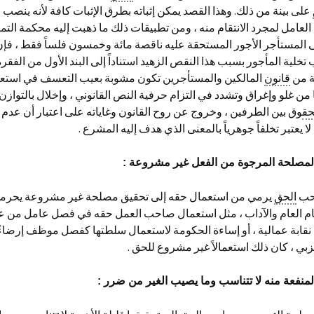
على بينة من ذلك. وهذا القصد يمكن إثباته بطرق الإثبات كافة لأنه ينصب
لعامل لمجرد الانتقام منه ، ومن تطبيقات ذلك ما ذهبت إليه محكمة التميي
وفى المستأجر الأجور المستحقة عليه ناقصة مائة وخمسون فلساً فقط ، ف
خلية المأجور بسبب هذا النقص الزهيد استناداً إلى البند الأول من الفقرة
عة من
قانون
المالكين والمستأجرين تكون مشوبة بعيب التعسف في استع
ا من غلو وإغراق وتشدد في التزام حرفية النص القانوني ، وإخلال بالتواز
حق
وق بين الطرفين ، وخروج عن روح القانون وغاياته على اعتبار أن عدم 
 لا يعتبر تخلفاً جوهرياً بالمعنى الذي هدف إليه المشرع .
المصلحة المرجوة من الفعل غير مشروعة
:
احب
الحق
يرمي من استعمال حقه إلى تحقيق مصلحة غير مشروعة يحرمها 
ام العام والآداب ، مثل استعمال صاحب العمل حقه في فصل عامل من ع
 نقابة عمالية ، أو إساءة الحكومة لاستعمال سلطتها كفصل موظف إرضاء
 ، كان ذلك استعمالاً غير مشروع للحق .
المنفعة منه لا تتناسب وما يصيب الغير من ضرر
: