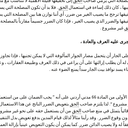
لمصلحة التي يرمي صاحب
الحق
إلى تحقيقها قليلة الأهمية لا تتناسب مع م
ها ، كان ذلك إساءة في استعمال
الحق
. فلا بد أن تكون المصلحة التي
يقها ترجح ما يصيب الغير من ضرر، أي أننا نوازن هنا بين المصلحة الت
يقها والضرر الذي يصيب الغير ، فإذا كان الضرر جسيماً مقارناً بالمصلحة
ق
غير مشروع .
جرى عليه العرف والعادة ،
ى الجار أن يتحمل مضار الجوار المألوفة التي لا يمكن تجنبها ، فإذا تجاوز
له أن يطلب إزالتها على أن يراعى في ذلك العرف وطبيعة العقارات ، وع
اء يسد نوافذ بيت الجار سداً يمنع الضوء عنه .
نصت الفقرة الأولى من المادة 66 مدني أردني على أنه ” يجب الضمان على من اس
ر مشروع “. لذا يلتزم صاحب
الحق
بتعويض الضرر الناتج عن هذا الاستعمال 
قائياً يتمثل في منع صاحب
الحق
من أن يستعمل حقه على نحو غير مشرو
ون وقوع الضرر . وقد رأينا مثالاً لذلك قيام المدين بدفع تعويض بدل التنفيذ 
ً له ولا يصيب الدائن ضرر. كما يمكن أن يكون التعويض عينياً بإزالة العم