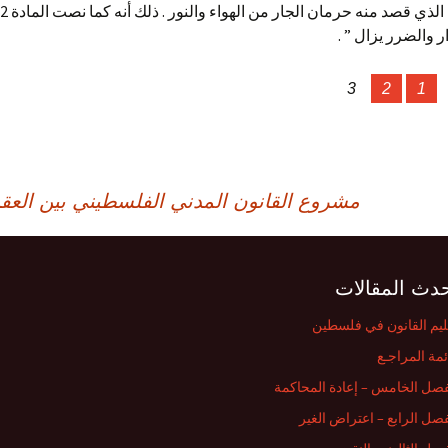
 والضرر يزال ” .
3
2
1
مشروع القانون المدني الفلسطيني بين العقد
دث المقالات
ليم القانون في فلسطين
ئمة المراجـع
فصل الخامس – إعادة المحاكمة
فصل الرابع – اعتراض الغير