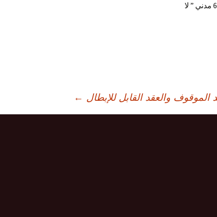
كهدم الحائط الذي قصد منه حرمان الجار من الهواء والنور . ذلك أنه كما نصت المادة 62 مدني ” لا
 الموقوف والعقد القابل للإبطال
←