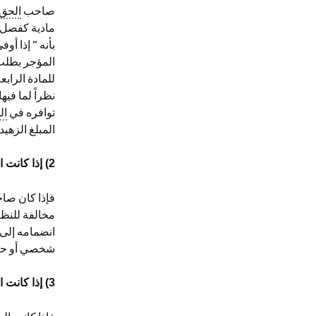
صاحب
الحق
مادية كفصل ا
بأنه ” إذا أ
المؤجر بطلب ت
للمادة الراب
نظراً لما فيه
توافره في
ال
المبلغ الزهيد
2)
إذا كانت 
فإذا كان ص
مخالفة للنظ
انضمامه إلى
شخصي أو حزبي
3)
إذا كانت 