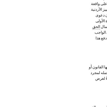
 على واقعة
ز الأردنية
إن دعوى
 الأولى
مال
الحق
ن الواجب
دفع هذا
القانون أو
مله لمجرد
ً لغرض