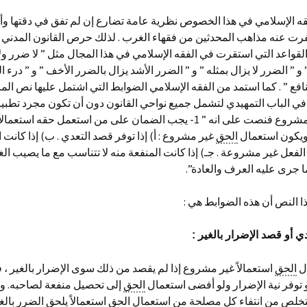
ه الإسلامي في هذا الخصوص نظرية عامة تضارع إن لم تفق في دقتها وأ
رت عنه مذاهب المحدثين من فقهاء الغرب . لذلك حرص القانون المدني ا
القواعد التي استقرت في الفقه الإسلامي في هذا المجال مثل ” لا ضرر ولا
و ” الضرر لا يزال بمثله ” و ” الضرر الأشد يزال بالضرر الأخف ” و ” درء 
ي الباب التمهيدي لتشمل جميع نواحي القانون دون أن تكون مجرد تطبي
العمل غير المشروع فنصت على انه ” 1- يجب الضمان على من استعمل حقه استعما
الحق
غير مشروع : أ) إذا توفر قصد التعدي . ب) إذا كانت
لفعل غير مشروعة . جـ) إذا كانت المنفعة منه لا تتناسب مع ما يصيب ال
ما جرى عليه العرف والعادة”.
 النص أن هذه الضوابط هي :
ال
الحق
استعمالاً غير مشروع إذا لم يقصد من ذلك سوى الإضرار بالغير ، 
 توفر نية الإضرار ولو أفضى استعمال
الحق
إلى تحصيل منفعة لصاحبه. و
ستخلص من انتفاء كل مصلحة من استعمال
الحق
استعمالاً يلحق الضرر بال