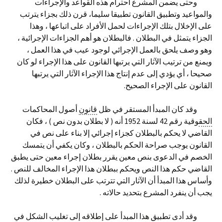
وحتى يضمن المشرع احترام هذه القواعد والإجراءات
والمواعيد وتطبيق القانون تطبيقا سليما، قرن ذلك بجزاء يترتب
على الإخلال بتلك الإجراءات لحمل الأفراد على اتباعها ، وهذا
الجزاء يتمثل في البطلان . فالبطلان هو أهم الجزاءات الإجرائية ،
وهو وصف يلحق بالعمل الإجرائي لوجود عيب في هذا العمل ،
ويمنع من ترتيب الآثار التي يرتبها القانون على هذا الإجراء لو كان
صحيحا ، أي يؤدي إلى عدم إنتاج هذا الإجراء الآثار التي يرتبها
القانون على الإجراء الصحيح.
وقد كان المبدأ المستقر في ظل
قانون
أصول المحاكمات
الحق
وقية رقم 42 لسنة 1952 أنه ( لا بطلان بدون نص ) ، فكان
القاضي لا يحكم بالبطلان كجزاء إجرائي إلا بناء على نص في
القانون يوجب صراحة الحكم بالبطلان ، وكان يكفي أن يتمسك
الخصم في الدعوى بنص معين يقرر بطلان إجراء معين حتى يطبق
القاضي حكم هذا النص ويحكم ببطلان هذا الإجراء المخالف للنص .
وأساس هذا المبدأ أن الآثار التي تترتب على البطلان خطيرة لذلك
يجب أن ينفرد المشرع بتحديد حالاته .
وقد أدى تطبيق هذا المبدأ على إطلاقه إلى تغليب الشكل في