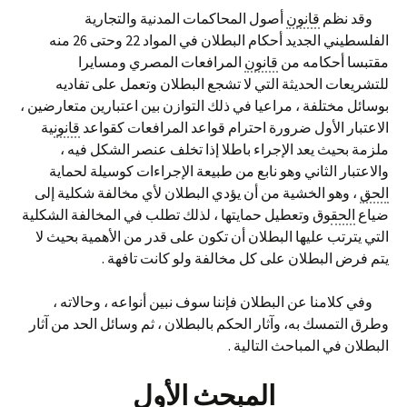
وقد نظم
قانون
أصول المحاكمات المدنية والتجارية
الفلسطيني الجديد أحكام البطلان في المواد 22 وحتى 26 منه
مقتبسا أحكامه من
قانون
المرافعات المصري ومسايرا
للتشريعات الحديثة التي لا تشجع البطلان وتعمل على تفاديه
بوسائل مختلفة ، مراعيا في ذلك التوازن بين اعتبارين متعارضين ،
الاعتبار الأول ضرورة احترام قواعد المرافعات كقواعد
قانون
ية
ملزمة بحيث يعد الإجراء باطلا إذا تخلف عنصر الشكل فيه ،
والاعتبار الثاني وهو نابع من طبيعة الإجراءات كوسيلة لحماية
الحق
، وهو الخشية من أن يؤدي البطلان لأي مخالفة شكلية إلى
ضياع
الحق
وق وتعطيل حمايتها ، لذلك تطلب في المخالفة الشكلية
التي يترتب عليها البطلان أن تكون على قدر من الأهمية بحيث لا
يتم فرض البطلان على كل مخالفة ولو كانت تافهة .
وفي كلامنا عن البطلان فإننا سوف نبين أنواعه ، وحالاته ،
وطرق التمسك به، وآثار الحكم بالبطلان ، ثم وسائل الحد من آثار
البطلان في المباحث التالية .
المبحث الأول