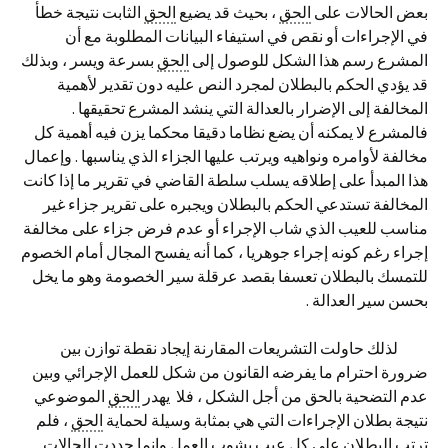
بعض الحالات على
الحق
، بحيث قد يضيع
الحق
الثابت نتيجة خطأ
في الإجراءات أو نقص في استيفاء البيانات المطلوبة مع أن
المشرع رسم هذا الشكل للوصول إلى
الحق
بسرعة ويسر ، وبذلك
قد يؤدي الحكم بالبطلان لمجرد النص عليه دون تقدير لأهمية
المخالفة إلى الإضرار بالعدالة التي ينشد المشرع تحقيقها .
فالمشرع لا يمكنه أن يضع نظاما دقيقا محكما يزن فيه أهمية كل
مخالفة لأوامره ونواهيه ويرتب عليها الجزاء الذي يناسبها . وإعمال
هذا المبدأ على إطلاقه يسلب سلطة القاضي في تقرير ما إذا كانت
المخالفة تستدعي الحكم بالبطلان ويجبره على تقرير جزاء غير
مناسب للعيب الذي شاب الإجراء أو عدم فرض جزاء على مخالفة
إجراء رغم كونه إجراء جوهريا ، كما أنه يفسح المجال أمام الخصوم
للتمسك بالبطلان تعسفا بقصد عرقلة سير الخصومة وهو ما يخل
بحسن سير العدالة .
لذلك حاولت التشريعات المقارنة إيجاد نقطة توازن بين
ضرورة احترام ما يفرضه القانون من شكل للعمل الإجرائي وبين
عدم التضحية بالحق من أجل الشكل ، فلا يهدر
الحق
الموضوعي
نتيجة بطلان الإجراءات التي هي بمثابة وسيلة لحماية
الحق
، فلم
ترتب البطلان على كل عيب يشوب العمل وإنما حددت الحالات