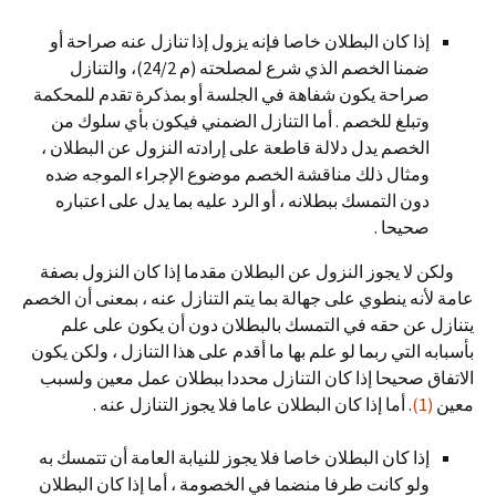
إذا كان البطلان خاصا فإنه يزول إذا تنازل عنه صراحة أو
ضمنا الخصم الذي شرع لمصلحته (م 24/2)، والتنازل
صراحة يكون شفاهة في الجلسة أو بمذكرة تقدم للمحكمة
وتبلغ للخصم . أما التنازل الضمني فيكون بأي سلوك من
الخصم يدل دلالة قاطعة على إرادته النزول عن البطلان ،
ومثال ذلك مناقشة الخصم موضوع الإجراء الموجه ضده
دون التمسك ببطلانه ، أو الرد عليه بما يدل على اعتباره
صحيحا .
ولكن لا يجوز النزول عن البطلان مقدما إذا كان النزول بصفة
عامة لأنه ينطوي على جهالة بما يتم التنازل عنه ، بمعنى أن الخصم
يتنازل عن حقه في التمسك بالبطلان دون أن يكون على علم
بأسبابه التي ربما لو علم بها ما أقدم على هذا التنازل ، ولكن يكون
الاتفاق صحيحا إذا كان التنازل محددا ببطلان عمل معين ولسبب
معين
(1)
. أما إذا كان البطلان عاما فلا يجوز التنازل عنه .
إذا كان البطلان خاصا فلا يجوز للنيابة العامة أن تتمسك به
ولو كانت طرفا منضما في الخصومة ، أما إذا كان البطلان