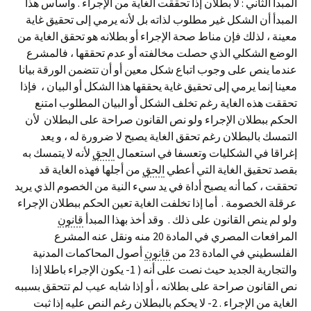
المبدأ الثاني : لا بطلان إذا تحققت الغاية من الإجراء . وأساس هذا
المبدأ أن الشكل غير مطلوب لذاته بل لأنه يرمي إلى تحقيق غاية
معينة ، لذلك فإن مناط صحة الإجراء أو بطلانه هو تحقق الغاية من
الوضع الشكلي الذي حصلت مخالفته أو عدم تحققها ، فالمشرع
عندما ينص على وجوب اتباع شكل معين أو أن تتضمن الورقة بيانا
معينا إنما يرمي إلى تحقيق غاية يحققها هذا الشكل أو البيان ، فإذا
تحققت هذه الغاية رغم تخلف الشكل أو البيان المطلوب امتنع
الحكم ببطلان الإجراء ولو نص القانون صراحة على البطلان لأن
التمسك بالبطلان رغم تحقق الغاية يصبح لا ضرورة له ، و يعد
إغراقا في الشكليات وتعسفا في استعمال
الحق
لأنه لا يتمسك به
بقصد تحقيق الغاية التي أعطي
الحق
من أجلها فهذه الغاية قد
تحققت ، كما أنه يصبح أداة في يد سيء النية من الخصوم الذي يريد
عرقلة الخصومة . أما إذا تخلفت الغاية تعين الحكم ببطلان الإجراء
ولو لم ينص القانون على ذلك . وقد أخذ بهذا المبدأ
قانون
المرافعات المصري في المادة 20 منه ونقل عنه المشرع
الفلسطيني في المادة 23 من
قانون
أصول المحاكمات المدنية
والتجارية الجديد حيث نصت على أنه ( 1- يكون الإجراء باطلا إذا
نص القانون صراحة على بطلانه ، أو إذا شابه عيب لم تتحقق بسببه
الغاية من الإجراء . 2- لا يحكم بالبطلان رغم النص عليه إذا ثبت