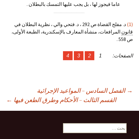
عاما فيجوز لها ، بل يجب عليها التمسك بالبطلان .
(1)
د. مفلح القضاة ص 292 ، د. فتحي والي ، نظرية البطلان في
قانون
المرافعات، منشأة المعارف بالإسكندرية، الطبعة الأولى،
ص 558 .
الصفحات:
1
2
3
4
صفّح
→
الفصل السادس – المواعيد الإجرائية
القسم الثالث – الأحكام وطرق الطعن فيها
←
لمقالات
البحث
عن: