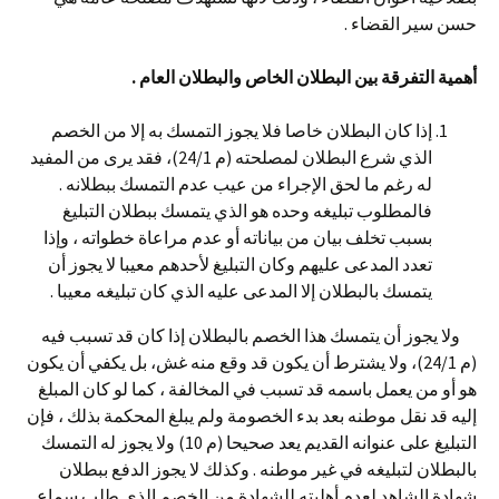
حسن سير القضاء .
أهمية التفرقة بين البطلان الخاص والبطلان العام .
إذا كان البطلان خاصا فلا يجوز التمسك به إلا من الخصم
الذي شرع البطلان لمصلحته (م 24/1)، فقد يرى من المفيد
له رغم ما لحق الإجراء من عيب عدم التمسك ببطلانه .
فالمطلوب تبليغه وحده هو الذي يتمسك ببطلان التبليغ
بسبب تخلف بيان من بياناته أو عدم مراعاة خطواته ، وإذا
تعدد المدعى عليهم وكان التبليغ لأحدهم معيبا لا يجوز أن
يتمسك بالبطلان إلا المدعى عليه الذي كان تبليغه معيبا .
ولا يجوز أن يتمسك هذا الخصم بالبطلان إذا كان قد تسبب فيه
(م 24/1)، ولا يشترط أن يكون قد وقع منه غش، بل يكفي أن يكون
هو أو من يعمل باسمه قد تسبب في المخالفة ، كما لو كان المبلغ
إليه قد نقل موطنه بعد بدء الخصومة ولم يبلغ المحكمة بذلك ، فإن
التبليغ على عنوانه القديم يعد صحيحا (م 10) ولا يجوز له التمسك
بالبطلان لتبليغه في غير موطنه . وكذلك لا يجوز الدفع ببطلان
شهادة الشاهد لعدم أهليته للشهادة من الخصم الذي طلب سماع