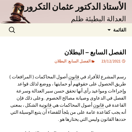
نتقل
الأستاذ الدكتور عثمان التكروري
لى
العدالة البطيئة ظلم
لمحتوى
البحث
القائمة
عن:
الفصل السابع – البطلان
23/12/2021
الفصل السابع: البطلان
رسم المشرع للأفراد في
قانون
أصول المحاكمات ( المرافعات )
طريق الحصول على حقوقهم أو حمايتها ، ووضع لذلك قواعد
وإجراءات ومواعيد رأى أنها تحقق حسن سير العدالة وسرعة
الفصل في الدعاوى وصيانة مصالح الخصوم . وعلى ذلك فإن
القاعدة في
قانون
أصول المحاكمات هي
قانون
ية الشكل ، بمعنى
أنه يجب كقاعدة عامة على من يلجأ للقضاء أن يتبع الوسيلة التي
حددها القانون وليس التي يختارها هو .