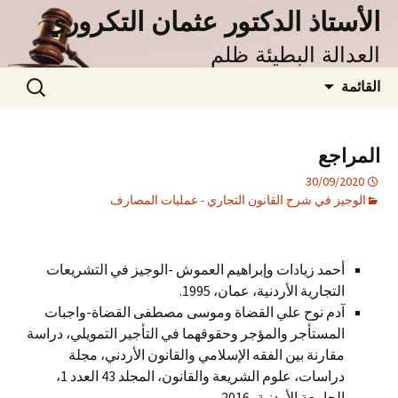
نتقل
الأستاذ الدكتور عثمان التكروري
لى
العدالة البطيئة ظلم
لمحتوى
البحث
القائمة
عن:
المراجع
30/09/2020
الوجيز في شرح القانون التجاري - عمليات المصارف
أحمد زيادات وإبراهيم العموش -الوجيز في التشريعات
التجارية الأردنية، عمان، 1995.
آدم نوح علي القضاة وموسى مصطفى القضاة-واجبات
المستأجر والمؤجر وحقوقهما في التأجير التمويلي، دراسة
مقارنة بين الفقه الإسلامي والقانون الأردني، مجلة
دراسات، علوم الشريعة والقانون، المجلد 43 العدد 1،
الجامعة الأردنية، 2016.