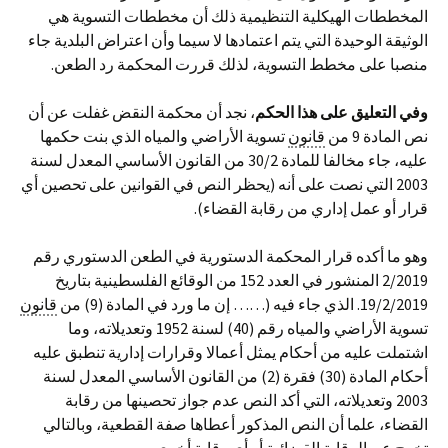
المخططات الهيكلية التنظيمية ذلك أن مخططات التسوية هي
الوثيقة الوحيدة التي يتم اعتمادها لا سيما وأن اعتراض البلدية جاء
منصبا على مخطط التسوية، لذلك قررت المحكمة رد الطعن.
وفي التعليق على هذا الحكم
، نجد أن محكمة النقض غفلت عن أن
نص المادة 9 من
قانون
تسوية الأراضي والمياه الذي بنت حكمها
عليه، جاء مخالفا للمادة 30/2 من القانون الأساسي المعدل لسنة
2003 التي نصت على أنه (يحظر النص في القوانين على تحصين أي
قرار أو عمل إداري من رقابة القضاء).
وهو ما أكده قرار المحكمة الدستورية في الطعن الدستوري رقم
2/2019 المنشور في العدد 152 من الوقائع الفلسطينية بتاريخ
19/2/2019. الذي جاء فيه (…… إن ما ورد في المادة (9) من
قانون
تسوية الأراضي والمياه رقم (40) لسنة 1952 وتعديلاته، وما
اشتملت عليه من أحكام يمثل أعمالا وقرارات إدارية تنطبق عليه
أحكام المادة (30) فقرة (2) من القانون الأساسي المعدل لسنة
2003 وتعديلاته، التي أكد النص عدم جواز تحصينها من رقابة
القضاء، علما أن النص المذكور أعطاها صفة القطعية، وبالتالي