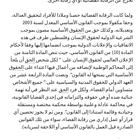
تخرج عن الرقابة القضائية أو أي رقابة أخرى.
ولما كانت الرقابة القضائية حصنا وملاذا للأفراد لتحقيق العدالة،
وحقا مكفولا بموجب القانون الأساسي المعدل لسنة 2003
وتعديلاته، وكذلك حق من
الحق
وق الأساسية مصون بموجب
الشرعية الدولية لحقوق الإنسان وفلسطين طرف في هذه
الاتفاقيات والإعلانات الدولية بموجب انضمامها إليها وفقا لأحكام
المادة (10) من القانون الأساسي، حيث تنص المادة الثامنة من
الإعلان العالمي لحقوق الإنسان على: ” لكل شخص
الحق
أن يلجأ
إلى المحاكم الوطنية لإنصافه من أعمال فيها اعتداء على
الحق
وق
الأساسية التي يمنحها له القانون”. ونصت المادة الرابعة عشر من
العهد الدولي للحقوق المدنية والسياسية على:” جميع الأشخاص
متساوين أمام القضاء، ولكل فرد
الحق
عند النظر في أية تهمة
جنائية ضده أو في حقوقه والتزاماته في إحدى القضايا القانونية،
في محاكمة عادلة وعلنية بواسطة محكمة مختصة ومستقلة
وحيادية وقائمة استنادا إلى القانون”. ومن ثم لا يجوز تحصين أي
قرار أو عمل إداري من رقابة القضاء، سواء من تلك القوانين
الصادرة قبل العمل بالقانون الأساسي أو اللاحقة لسريانه).