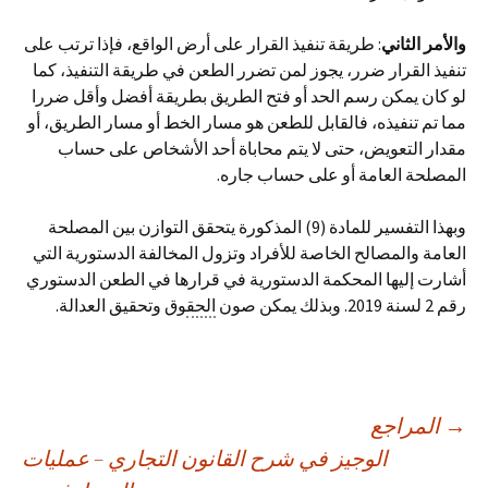
والأمر الثاني
: طريقة تنفيذ القرار على أرض الواقع، فإذا ترتب على
تنفيذ القرار ضرر، يجوز لمن تضرر الطعن في طريقة التنفيذ، كما
لو كان يمكن رسم الحد أو فتح الطريق بطريقة أفضل وأقل ضررا
مما تم تنفيذه، فالقابل للطعن هو مسار الخط أو مسار الطريق، أو
مقدار التعويض، حتى لا يتم محاباة أحد الأشخاص على حساب
المصلحة العامة أو على حساب جاره.
وبهذا التفسير للمادة (9) المذكورة يتحقق التوازن بين المصلحة
العامة والمصالح الخاصة للأفراد وتزول المخالفة الدستورية التي
أشارت إليها المحكمة الدستورية في قرارها في الطعن الدستوري
رقم 2 لسنة 2019. وبذلك يمكن صون
الحق
وق وتحقيق العدالة.
صفّح
→
المراجع
الوجيز في شرح القانون التجاري – عمليات