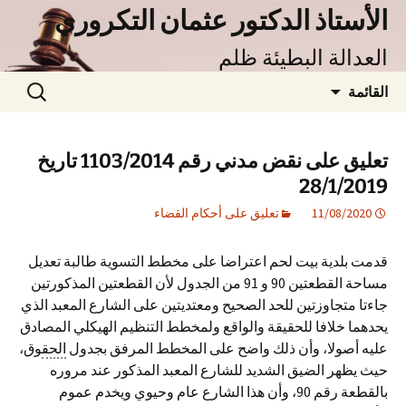
نتقل
الأستاذ الدكتور عثمان التكروري
لى
العدالة البطيئة ظلم
لمحتوى
البحث
القائمة
عن:
تعليق على نقض مدني رقم 1103/2014 تاريخ
28/1/2019
11/08/2020
تعليق على أحكام القضاء
قدمت بلدية بيت لحم اعتراضا على مخطط التسوية طالبة تعديل
مساحة القطعتين 90 و 91 من الجدول لأن القطعتين المذكورتين
جاءتا متجاوزتين للحد الصحيح ومعتديتين على الشارع المعبد الذي
يحدهما خلافا للحقيقة والواقع ولمخطط التنظيم الهيكلي المصادق
عليه أصولا، وأن ذلك واضح على المخطط المرفق بجدول
الحق
وق،
حيث يظهر الضيق الشديد للشارع المعبد المذكور عند مروره
بالقطعة رقم 90، وأن هذا الشارع عام وحيوي ويخدم عموم