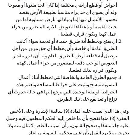
أحواض أو قطع أراضي مختلفة إذا كان الحد ملتويا أو معوجا
وله أن يسوي أي حد يراه مناسبا لطبيعة الأرض بقصد
تحسين الأعمال فيها إما بمبادلتها بأرض مساوية لها من
حيث القيمة أو بإعطاء التعويض اللازم للمتضرر من جراء
عمل كهذا ويكون قراره قطعيا.
أن يفتح ويخطط أية طريق جديدة أو قديمة سواء أكانت
الطريق عامة أو خاصة وأن يخطط أي حق مرور من أجل
توصيل أية قطعة أرض بالطريق العام وله أن يقرر مقدار
التعويض الواجب دفعه للمتضرر من جراء أعمال كهذه
ويكون قراره بذلك قطعيا.
جميع الطرق العامة والخاصة التي تخطط أثناء أعمال
التسوية تمسح وتثبت على خرائط المساحة وتعتبر هذه
الخرائط الوثيقة الوحيدة التي يرجع إليها في حالة حدوث أي
نزاع أو تعد يقع على تلك الطريق.
وفي هذا الذي نصت عليه المادة (9) سالفة الإشارة وعلى الأخص
الفقرة (3) منها تفصح بأن ما خلص إليه الحكم المطعون فيه وحمل
عليه جاء متفقا وصحيح القانون، وأن أسباب الطعن لا تنال منه ولا
تجرحه، ولا يرد القول بأن على محكمة التسوية مراعاة