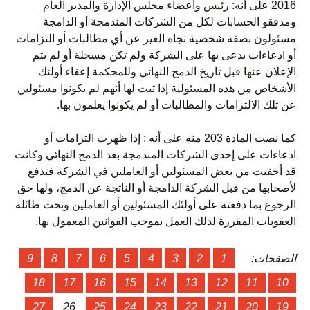
2016 على أنه: رئيس وأعضاء مجلس الإدارة والمدير العام
ومدققو الحسابات لكل من الشركات المندمجة أو الدامجة
مسئولون بصفة شخصية تجاه الغير عن أي مطالبات أو التزامات
أو ادعاءات يدعى بها على الشركة ولم تكن مسجلة أو لم يتم
الإعلان عنها قبل تاريخ الدمج النهائي وللمحكمة إعفاء أولئك
الأشخاص من هذه المسئولية إذا ثبت لها أنهم لم يكونوا مسئولين
عن تلك الالتزامات والمطالبات أو لم يكونوا يعلمون بها.
كما نصت المادة 203 منه على أنه : إذا ظهرت التزامات أو
ادعاءات على إحدى الشركات المندمجة بعد الدمج النهائي وكانت
قد أخفيت من بعض المسئولين أو العاملين في الشركة فتدفع
لأصحابها من قبل الشركة الدامجة أو الناتجة عن الدمج، ولها حق
الرجوع بما دفعته على أولئك المسئولين أو العاملين وتحت طائلة
العقوبات المقررة لذلك العمل بموجب القوانين المعمول بها.
الصفحات:
1
2
3
4
5
6
7
8
9
18
17
16
15
14
13
12
11
10
27
26
25
24
23
22
21
20
19